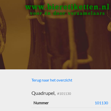
www.bieretiketten.nl
voor én door verzamelaars
Terug naar het overzicht
Quadrupel,
#101130
Nummer
101130