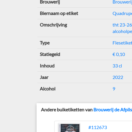
Brouwerij
Brouwerij
Biernaam op etiket
Quadrup
Omschrijving
tht 23-26
alcoholp
Type
Flesetike
Statiegeld
€ 0,10
Inhoud
33 cl
Jaar
2022
Alcohol
9
Andere buiketiketten van
Brouwerij de Afpil
#112673