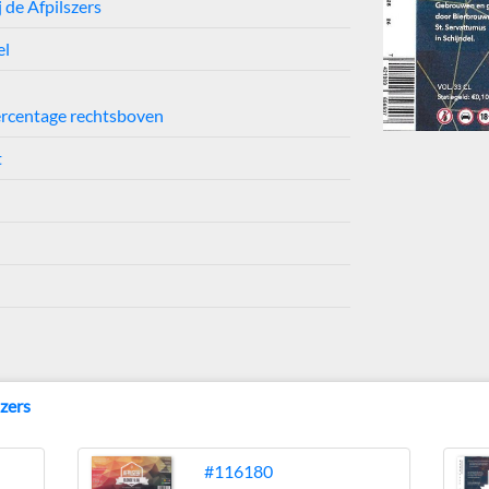
 de Afpilszers
el
ercentage rechtsboven
t
szers
#116180