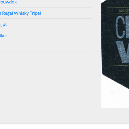
rouwdok
 Regal Whisky Tripel
ijpt
iket