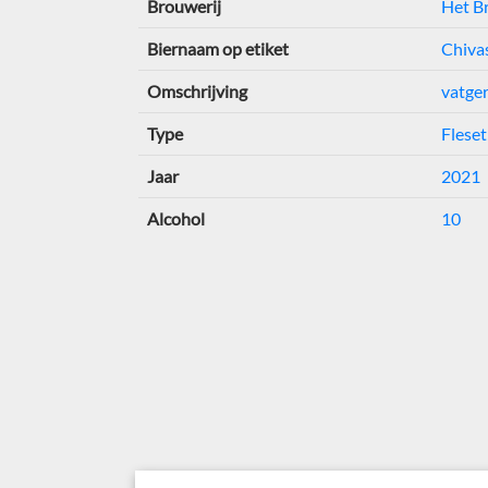
Brouwerij
Het B
Biernaam op etiket
Chivas
Omschrijving
vatger
Type
Fleset
Jaar
2021
Alcohol
10