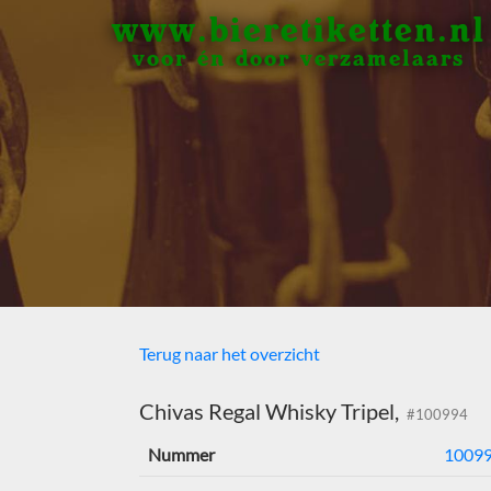
www.bieretiketten.nl
voor én door verzamelaars
Terug naar het overzicht
Chivas Regal Whisky Tripel,
#100994
Nummer
1009