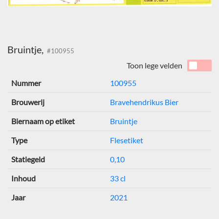
Bruintje,
#100955
Toon lege velden
Nummer
100955
Brouwerij
Bravehendrikus Bier
Biernaam op etiket
Bruintje
Type
Flesetiket
Statiegeld
0,10
Inhoud
33 cl
Jaar
2021