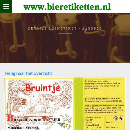
www.bieretiketten.nl
Home
verzamelen
DETAILS BUIKETIKET - #100955
De bierkaart
Bezoekers
Terug naar het overzicht