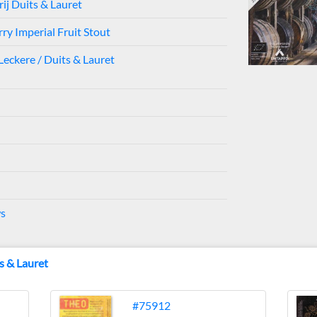
ij Duits & Lauret
ry Imperial Fruit Stout
Leckere / Duits & Lauret
ws
s & Lauret
#75912