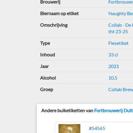
Brouwerij
Fortbrouwer
Biernaam op etiket
Naughty Ber
Omschrijving
Collab - De 
tht 23-25
Type
Flesetiket
Inhoud
33 cl
Jaar
2021
Alcohol
10,5
Groep
Collab Bre
Andere buiketiketten van
Fortbrouwerij Duit
#54565