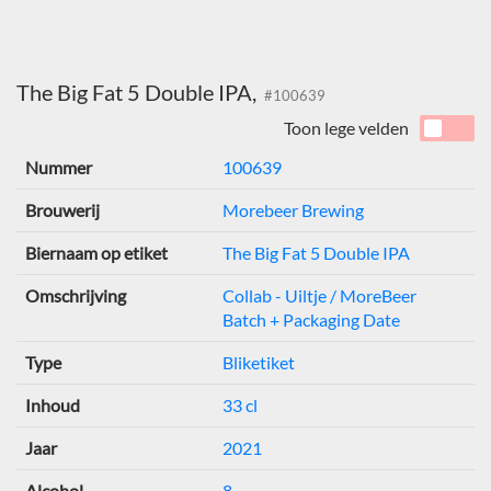
The Big Fat 5 Double IPA,
#100639
Toon lege velden
Nummer
100639
Brouwerij
Morebeer Brewing
Biernaam op etiket
The Big Fat 5 Double IPA
Omschrijving
Collab - Uiltje / MoreBeer
Batch + Packaging Date
Type
Bliketiket
Inhoud
33 cl
Jaar
2021
Alcohol
8