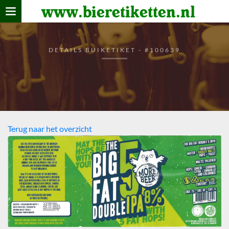
www.bieretiketten.nl
Home
verzamelen
DETAILS BUIKETIKET - #100639
De bierkaart
Bezoekers
Terug naar het overzicht