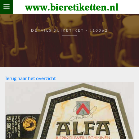
www.bieretiketten.nl
Home
verzamelen
DETAILS BUIKETIKET - #10062
De bierkaart
Bezoekers
Terug naar het overzicht