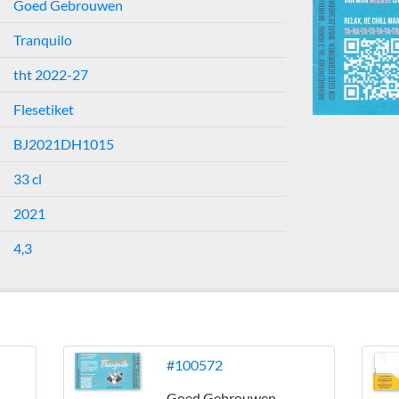
Goed Gebrouwen
Tranquilo
tht 2022-27
Flesetiket
BJ2021DH1015
33 cl
2021
4,3
#100572
Goed Gebrouwen