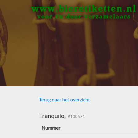
www.bieretiketten.nl
voor én door verzamelaars
Terug naar het overzicht
Tranquilo,
#100571
Nummer