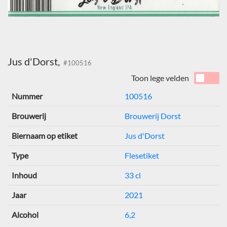
Jus d'Dorst,
#100516
Toon lege velden
Nummer
100516
Brouwerij
Brouwerij Dorst
Biernaam op etiket
Jus d'Dorst
Type
Flesetiket
Inhoud
33 cl
Jaar
2021
Alcohol
6,2