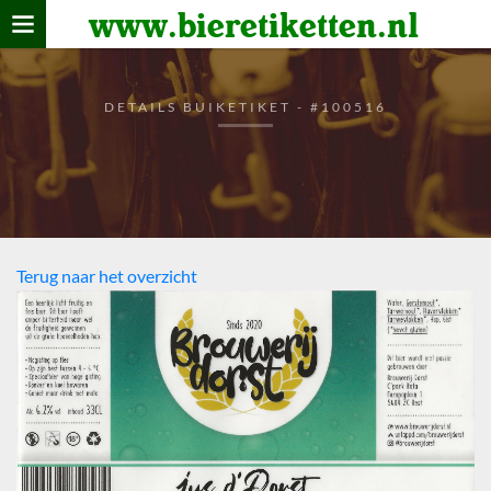
www.bieretiketten.nl
Home
verzamelen
DETAILS BUIKETIKET - #100516
De bierkaart
Bezoekers
Terug naar het overzicht