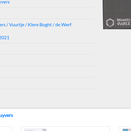
yvers
ers / Vuurtje / Klere Boght / de Werf
-2021
tuyvers