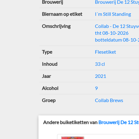
Brouwerij
Brouwerij De 12 Stu
Biernaam op etiket
I´m Still Standing
Omschrijving
Collab - De 12 Stuyv
tht 08-10-2026
botteldatum 08-10
Type
Flesetiket
Inhoud
33 cl
Jaar
2021
Alcohol
9
Groep
Collab Brews
Andere buiketiketten van
Brouwerij De 12 S