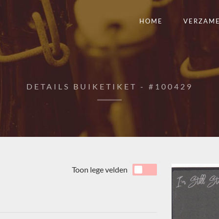
HOME
VERZAM
DETAILS BUIKETIKET - #100429
Toon lege velden