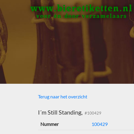
www.bieretiketten.nl
voor én door verzamelaars
Terug naar het overzicht
I´m Still Standing,
#100429
Nummer
100429