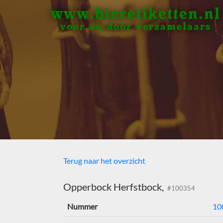
www.bieretiketten.nl
voor én door verzamelaars
Terug naar het overzicht
Opperbock Herfstbock,
#100354
Nummer
10