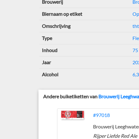
Brouwerij
Br
Biernaam op etiket
Op
Omschrijving
th
Type
Fle
Inhoud
75 
Jaar
20
Alcohol
6,3
Andere buiketiketten van
Brouwerij Leeghwa
#97018
Brouwerij Leeghwate
Rijper Liefde Red Ale