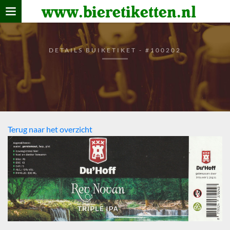
www.bieretiketten.nl
Home
verzamelen
DETAILS BUIKETIKET - #100202
De bierkaart
Bezoekers
Terug naar het overzicht