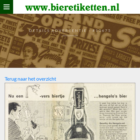
www.bieretiketten.nl
Home
verzamelen
DETAILS ADVERTENTIE - #10675
De bierkaart
Bezoekers
Terug naar het overzicht