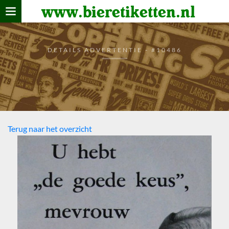
www.bieretiketten.nl
Home
verzamelen
DETAILS ADVERTENTIE - #10486
De bierkaart
Bezoekers
Terug naar het overzicht