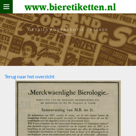
www.bieretiketten.nl
Home
verzamelen
DETAILS ADVERTENTIE - #10400
De bierkaart
Bezoekers
Terug naar het overzicht