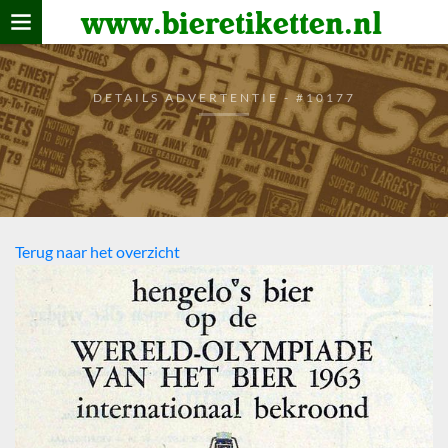
www.bieretiketten.nl
Home
verzamelen
DETAILS ADVERTENTIE - #10177
De bierkaart
Bezoekers
Terug naar het overzicht