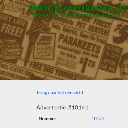
www.bieretiketten.nl
voor én door verzamelaars
Terug naar het overzicht
Advertentie #10141
Nummer
10141