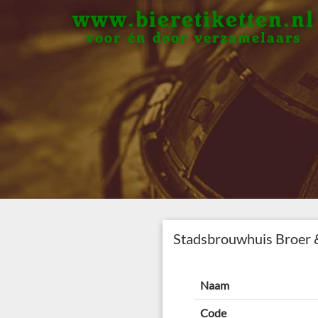
www.bieretiketten.nl
voor én door verzamelaars
Stadsbrouwhuis Broer 
Naam
Code