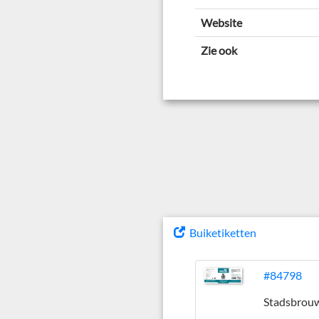
Website
Zie ook
Buiketiketten
#84798