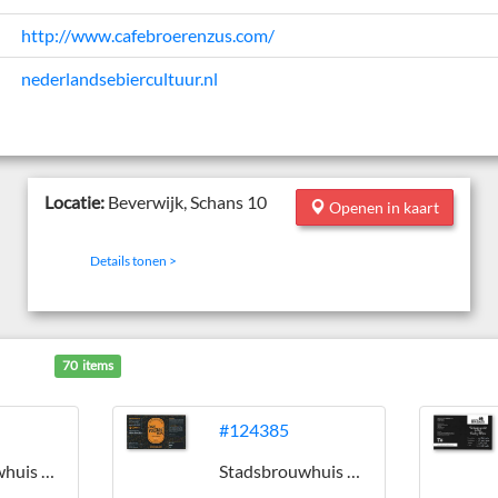
http://www.cafebroerenzus.com/
nederlandsebiercultuur.nl
Locatie:
Beverwijk, Schans 10
Openen in kaart
Details tonen >
70 items
#124385
Stadsbrouwhuis Broer & Zus
Stadsbrouwhuis Broer & Zus