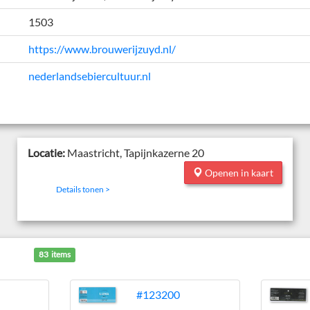
1503
https://www.brouwerijzuyd.nl/
nederlandsebiercultuur.nl
Locatie:
Maastricht, Tapijnkazerne 20
Openen in kaart
Details tonen >
83 items
#123200