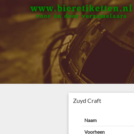
www.bieretiketten.nl
voor én door verzamelaars
Zuyd Craft
Naam
Voorheen