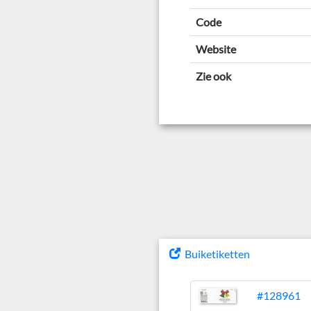
Code
Website
Zie ook
Buiketiketten
#128961