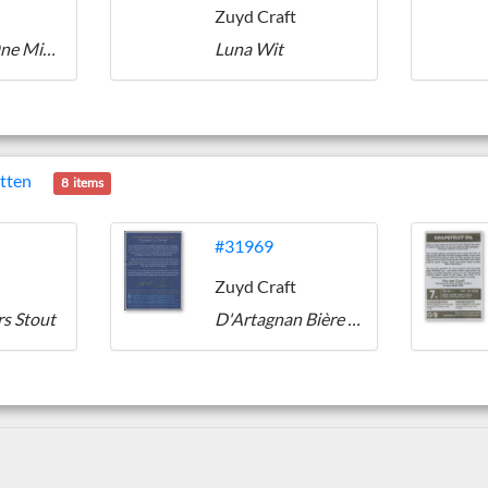
Zuyd Craft
Hope No One Misses Me At The Family X-Mas Dinner
Luna Wit
etten
8 items
#31969
Zuyd Craft
rs Stout
D'Artagnan Bière du Brut 2020