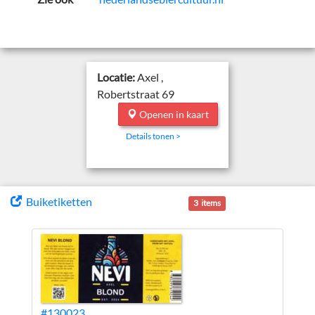
Locatie:
Axel ,
Robertstraat 69
Openen in kaart
Details tonen >
Buiketiketten
3 items
#130023