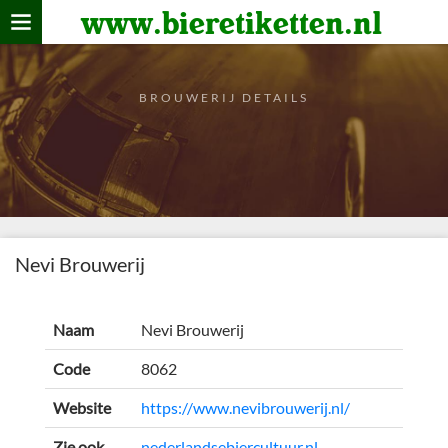
www.bieretiketten.nl
Home
verzamelen
BROUWERIJ DETAILS
De bierkaart
Bezoekers
Nevi Brouwerij
Naam
Nevi Brouwerij
Code
8062
Website
https://www.nevibrouwerij.nl/
Zie ook
nederlandsebiercultuur.nl