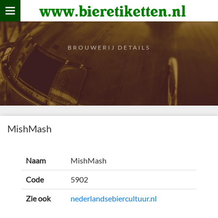
www.bieretiketten.nl
Home
verzamelen
BROUWERIJ DETAILS
De bierkaart
Bezoekers
MishMash
Naam
MishMash
Code
5902
Zie ook
nederlandsebiercultuur.nl