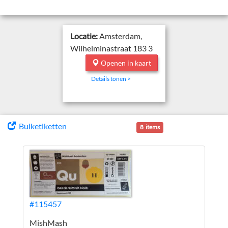
Locatie:
Amsterdam,
Wilhelminastraat 183 3
Openen in kaart
Details tonen >
Buiketiketten
8 items
#115457
MishMash