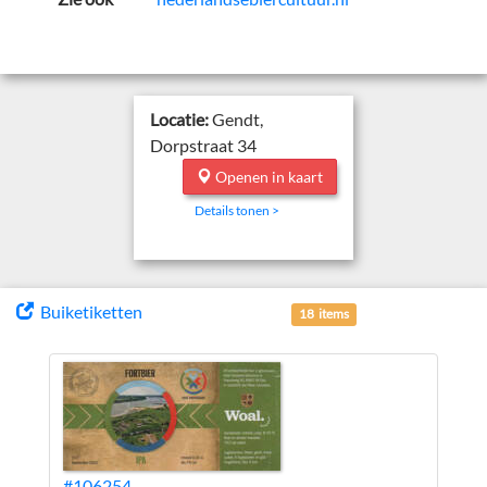
Locatie:
Gendt,
Dorpstraat 34
Openen in kaart
Details tonen >
Buiketiketten
18 items
#106254