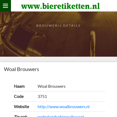
www.bieretiketten.nl
Home
verzamelen
BROUWERIJ DETAILS
De bierkaart
Bezoekers
Woal Brouwers
Naam
Woal Brouwers
Code
3751
Website
http://www.woalbrouwers.nl
Zie ook
nederlandsebiercultuur.nl