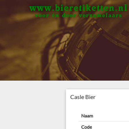
www.bieretiketten.nl
voor én door verzamelaars
Casle Bier
Naam
Code