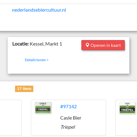
nederlandsebiercultuur.nl
Locatie:
Kessel, Markt 1
Openen in kaart
Details tonen >
17 items
#97142
Casle Bier
Triepel