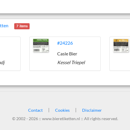
etten
7 items
#24226
Casle Bier
ndj
Kessel Triepel
|
|
Contact
Cookies
Disclaimer
© 2002 - 2026 :: www.bieretiketten.nl :: All rights reserved.