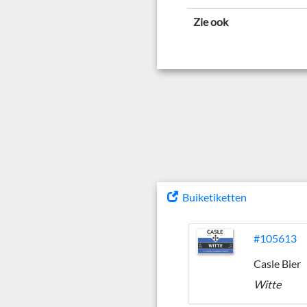
Zie ook
Buiketiketten
#105613
Casle Bier
Witte